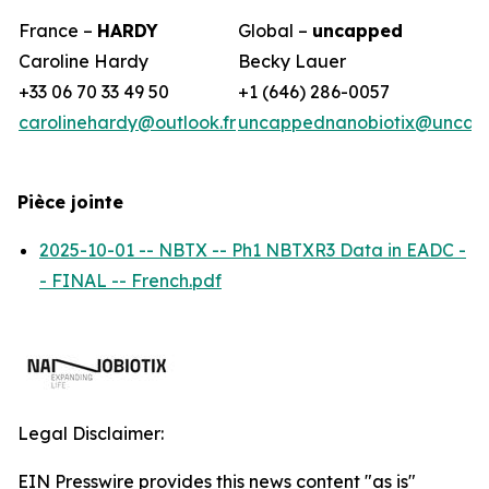
France –
HARDY
Global –
uncapped
Caroline Hardy
Becky Lauer
+33 06 70 33 49 50
+1 (646) 286-0057
carolinehardy@outlook.fr
uncappednanobiotix@uncap
Pièce jointe
2025-10-01 -- NBTX -- Ph1 NBTXR3 Data in EADC -
- FINAL -- French.pdf
Legal Disclaimer:
EIN Presswire provides this news content "as is"