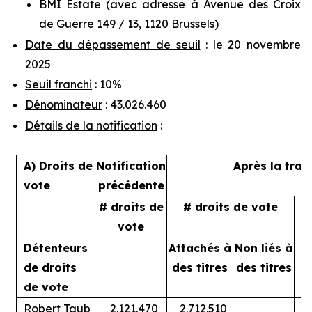
BMI Estate (avec adresse à Avenue des Croix
de Guerre 149 / 13, 1120 Brussels)
Date du dépassement de seuil
: le 20 novembre
2025
Seuil franchi
: 10%
Dénominateur
: 43.026.460
Détails de la notification
:
A) Droits de
Notification
Après la tran
vote
précédente
# droits de
# droits de vote
%
vote
Détenteurs
Attachés à
Non liés à
A
de droits
des titres
des titres
de vote
Robert Taub
2.121.470
2.712.510