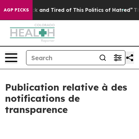
Are Sick and Tired of This Politics of Hatred”
The Stor
AGP PICKS
Publication relative à des
notifications de
transparence