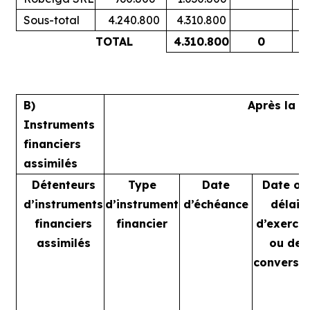
Sous-total
4.240.800
4.310.800
TOTAL
4.310.800
0
B)
Après la t
Instruments
financiers
assimilés
Détenteurs
Type
Date
Date ou
d’instruments
d’instrument
d’échéance
délai
financiers
financier
d’exercic
assimilés
ou de
conversi