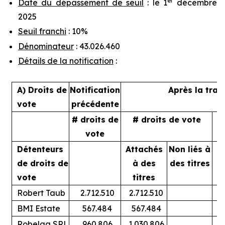
er
Date du dépassement de seuil
: le 1
décembre
2025
Seuil franchi
: 10%
Dénominateur
: 43.026.460
Détails de la notification
:
A) Droits de
Notification
Après la tran
vote
précédente
# droits de
# droits de vote
%
vote
Détenteurs
Attachés
Non liés à
A
de droits de
à des
des titres
vote
titres
Robert Taub
2.712.510
2.712.510
BMI Estate
567.484
567.484
Robelga SRL
960.806
1.030.806