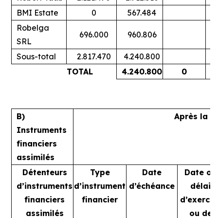
BMI Estate
0
567.484
Robelga
696.000
960.806
SRL
Sous-total
2.817.470
4.240.800
TOTAL
4.240.800
0
B)
Après la t
Instruments
financiers
assimilés
Détenteurs
Type
Date
Date ou
d’instruments
d’instrument
d’échéance
délai
financiers
financier
d’exercic
assimilés
ou de