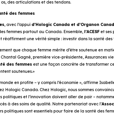
os, des articulations et des tendons.
 santé des femmes
es
, avec l’appui
d’Hologic Canada et d’Organon Cana
er des femmes partout au Canada. Ensemble,
l’ACESF
et ses
et réaffirment une vérité simple : investir dans la santé de
mement que chaque femme mérite d’être soutenue en matiè
e Chantal Gagné, première vice-présidente, Assurances vie 
anté des femmes
est une façon concrète de transformer ce
entent soutenues.»
monde en profite – y compris l’économie », affirme Isabelle 
ez Hologic Canada. Chez Hologic, nous sommes convaincus
es politiques et l’innovation doivent aller de pair – notam
cès à des soins de qualité. Notre partenariat avec l’
Assoc
s politiques sont essentiels pour faire de la santé des fe