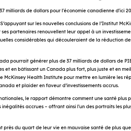
7 milliards de dollars pour l'économie canadienne d'ici 2
puyant sur les nouvelles conclusions de l’Institut McKi
 ses partenaires renouvellent leur appel à un investissem
uelles considérables qui découleraient de la réduction d
ada pourrait générer plus de 37 milliards de dollars de PI
s et en bâtissant un Canada plus fort, plus juste et en me
le McKinsey Health Institute pour mettre en lumière les r
nada et plaider en faveur d’investissements accrus.
ationales, le rapport démontre comment une santé plus pr
inégalités accrues – offrant ainsi l'un des portraits les plu
t près du quart de leur vie en mauvaise santé de plus que