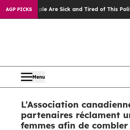
“People Are Sick and Tired of This Politics of Ha
AGP PICKS
Menu
L’Association canadienne
partenaires réclament u
femmes afin de combler d