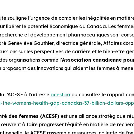
te souligne l’urgence de combler les inégalités en matiè
pour libérer le potentiel économique du Canada. Les femmes
recherche et développement pharmaceutiques sont consacr
éclaré Geneviève Gauthier, directrice générale, Affaires 
ussions sur les perspectives de carrière et le bien-être 
 des organisations comme l’
Association canadienne pour
 en proposant des innovations qui aident les femmes à mener
 du l’ACESF à l’adresse
acesf.ca
ou consultez le rapport co
g-the-womens-health-gap-canadas-37-billion-dollars-opp
santé des femmes (ACESF)
est une alliance stratégique réu
 œuvrent à faire progresser l’équité en matière de recher
ntionnelle, le ACESF rassemble ressources, collecte de fo