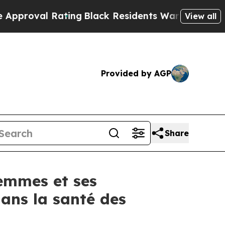
l Rating
Black Residents Warned of Abusive Cops 
View all
Provided by AGP
Share
femmes et ses
ans la santé des